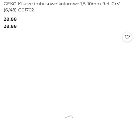
GEKO Klucze imbusowe kolorowe 1,5-10mm 9el. CrV
(6/48) G01702
28.88
Cena:
Cena:
28.88