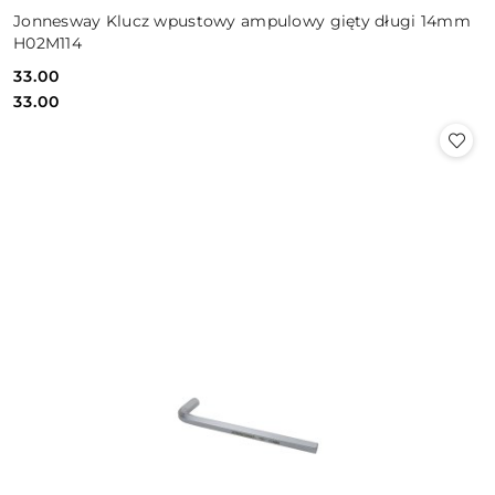
Jonnesway Klucz wpustowy ampulowy gięty długi 14mm
H02M114
33.00
Cena:
Cena:
33.00