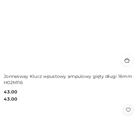
Jonnesway Klucz wpustowy ampulowy gięty długi 16mm
H02M116
43.00
Cena:
Cena:
43.00