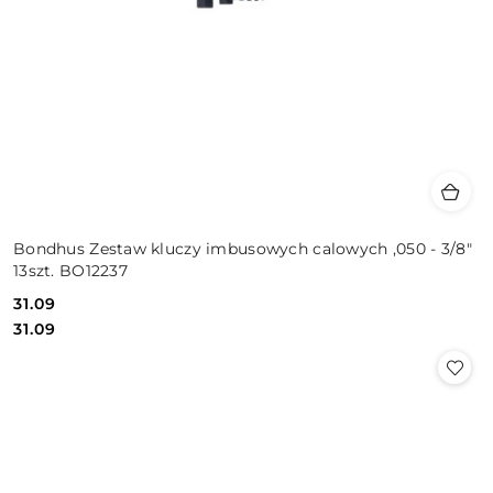
Bondhus Zestaw kluczy imbusowych calowych ,050 - 3/8"
13szt. BO12237
31.09
Cena:
Cena:
31.09