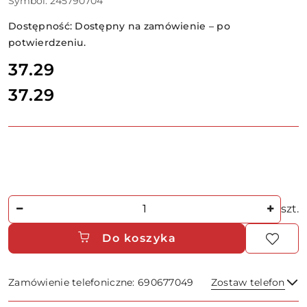
Symbol:
245790704
Dostępność:
Dostępny na zamówienie – po
potwierdzeniu.
cena:
37.29
37.29
Cena:
Ilość
szt.
Do koszyka
Zamówienie telefoniczne: 690677049
Zostaw telefon