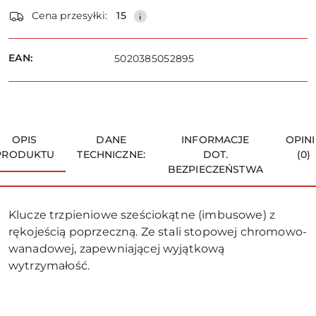
Dostępność
Cena przesyłki:
15
i
dostawa
Wyślij
EAN:
5020385052895
OPIS
DANE
INFORMACJE
OPINI
PRODUKTU
TECHNICZNE:
DOT.
(0)
BEZPIECZEŃSTWA
Klucze trzpieniowe sześciokątne (imbusowe) z
rękojeścią poprzeczną. Ze stali stopowej chromowo-
wanadowej, zapewniającej wyjątkową
wytrzymałość.