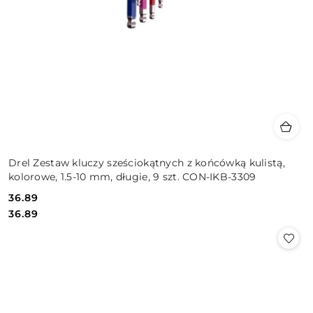
Drel Zestaw kluczy sześciokątnych z końcówką kulistą,
kolorowe, 1.5-10 mm, długie, 9 szt. CON-IKB-3309
36.89
Cena:
Cena:
36.89