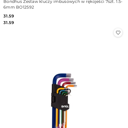
Bondhus Zestaw kluczy imbusowych w rękojeści 7szt. 1.5-
6mm BO12592
31.59
Cena:
Cena:
31.59