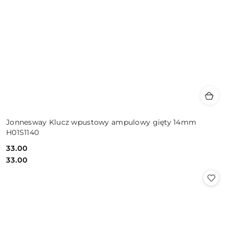
Jonnesway Klucz wpustowy ampulowy gięty 14mm
H01S1140
33.00
Cena:
Cena:
33.00