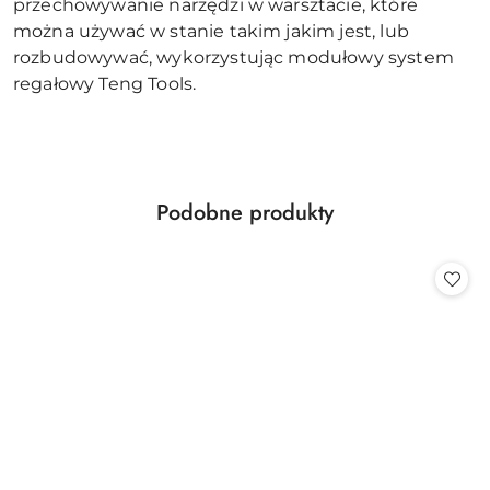
przechowywanie narzędzi w warsztacie, które
można używać w stanie takim jakim jest, lub
rozbudowywać, wykorzystując modułowy system
regałowy Teng Tools.
Produkty
Podobne produkty
Pomiń karuzelę produktów
o
statusie: