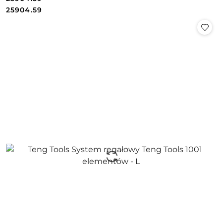
Cena:
Cena:
25904.59