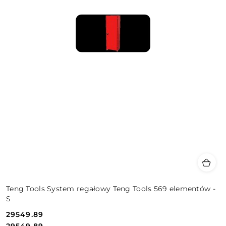
Teng Tools System regałowy Teng Tools 569 elementów -
S
29549.89
Cena:
Cena:
29549.89