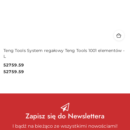
Teng Tools System regałowy Teng Tools 1001 elementów -
L
52759.59
Cena:
Cena:
52759.59
Zapisz się do Newslettera
I bądź na bieżąco ze wszystkimi nowościami!