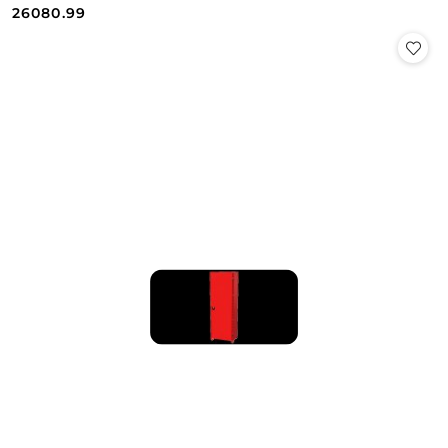
Cena:
Cena:
26080.99