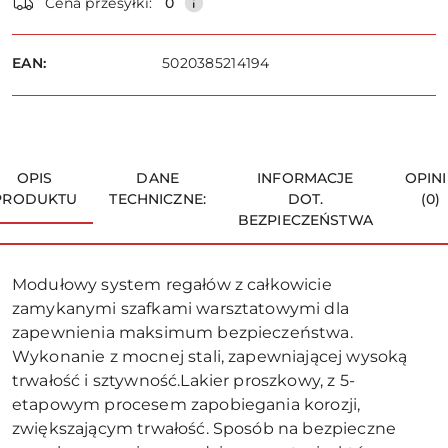
Cena przesyłki:
0
i
dostawa
Wyślij
EAN:
5020385214194
OPIS
DANE
INFORMACJE
OPINI
PRODUKTU
TECHNICZNE:
DOT.
(0)
BEZPIECZEŃSTWA
Modułowy system regałów z całkowicie
zamykanymi szafkami warsztatowymi dla
zapewnienia maksimum bezpieczeństwa.
Wykonanie z mocnej stali, zapewniającej wysoką
trwałość i sztywność.Lakier proszkowy, z 5-
etapowym procesem zapobiegania korozji,
zwiększającym trwałość. Sposób na bezpieczne