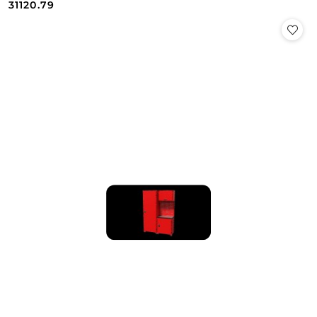
Cena:
Cena:
31120.79