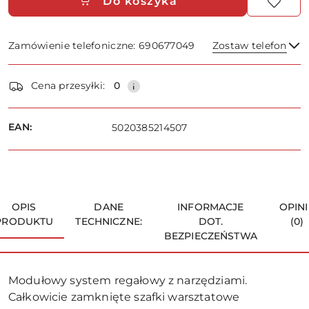
Do koszyka
Zamówienie telefoniczne: 690677049
Zostaw telefon
Dostępność
Cena przesyłki:
0
i
dostawa
Wyślij
EAN:
5020385214507
OPIS
DANE
INFORMACJE
OPINI
PRODUKTU
TECHNICZNE:
DOT.
(0)
BEZPIECZEŃSTWA
Modułowy system regałowy z narzędziami.
Całkowicie zamknięte szafki warsztatowe