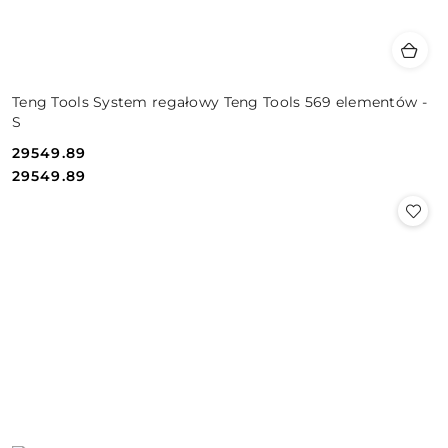
Teng Tools System regałowy Teng Tools 569 elementów -
S
29549.89
Cena:
Cena:
29549.89