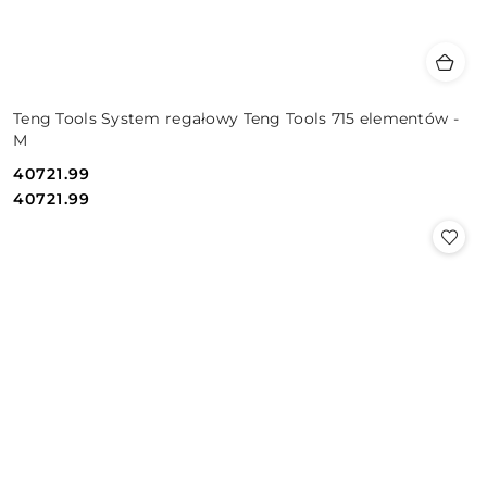
Teng Tools System regałowy Teng Tools 715 elementów -
M
40721.99
Cena:
Cena:
40721.99