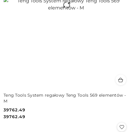
Teng Tools System regałowy Teng Tools 569 elementów -
M
39762.49
Cena:
Cena:
39762.49