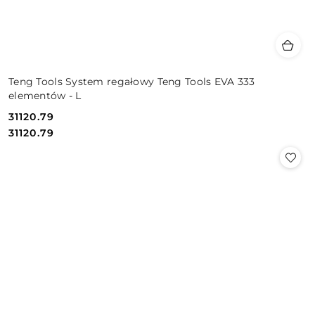
Teng Tools System regałowy Teng Tools EVA 333
elementów - L
31120.79
Cena:
Cena:
31120.79