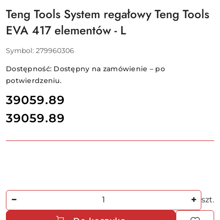
Teng Tools System regałowy Teng Tools
EVA 417 elementów - L
Symbol:
279960306
Dostępność:
Dostępny na zamówienie – po
potwierdzeniu.
cena:
39059.89
39059.89
Cena:
Ilość
szt.