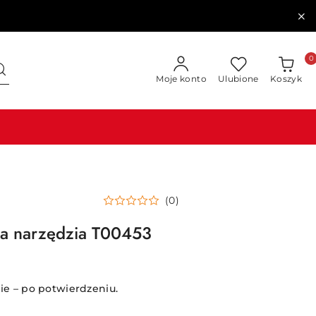
0
Moje konto
Ulubione
Koszyk
(0)
na narzędzia T00453
e – po potwierdzeniu.