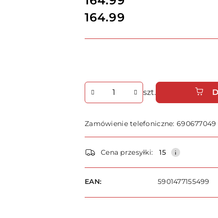
164.99
164.99
Cena:
Ilość
szt.
D
Zamówienie telefoniczne: 690677049
Dostępność
Cena przesyłki:
15
i
dostawa
EAN:
5901477155499