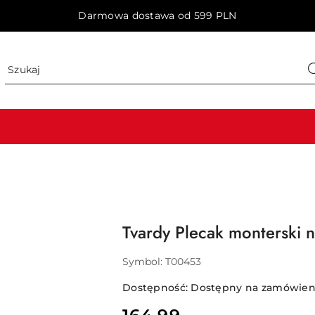
Darmowa dostawa od 599 PLN
Tvardy Plecak monterski 
Symbol:
T00453
Dostępność:
Dostępny na zamówieni
cena: