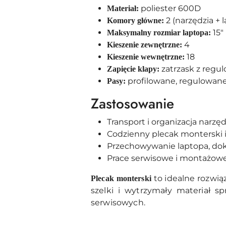
poliester 600D
Materiał:
2 (narzędzia +
Komory główne:
15"
Maksymalny rozmiar laptopa:
4
Kieszenie zewnętrzne:
18
Kieszenie wewnętrzne:
zatrzask z reg
Zapięcie klapy:
profilowane, regulowan
Pasy:
Zastosowanie
Transport i organizacja narzę
Codzienny plecak monterski i 
Przechowywanie laptopa, do
Prace serwisowe i montażow
to idealne rozwią
Plecak monterski
szelki i wytrzymały materiał s
serwisowych.