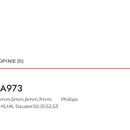
OPINIE (0)
9A973
mm,5mm,6mm,7mm: Phillips
H5,H6, Square:S0,S1,S2,S3