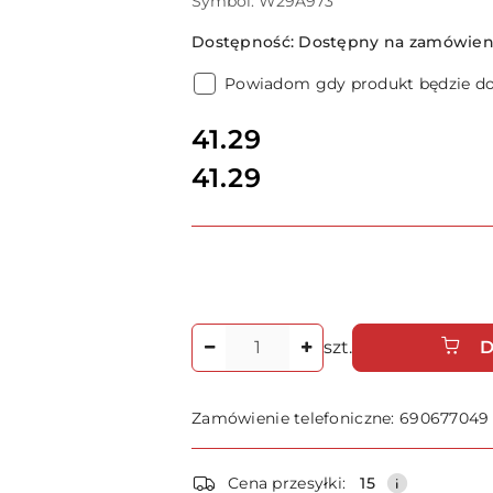
Symbol:
W29A973
Dostępność:
Dostępny na zamówieni
Powiadom gdy produkt będzie d
cena:
41.29
41.29
Cena:
Ilość
szt.
D
Zamówienie telefoniczne: 690677049
Dostępność
Cena przesyłki:
15