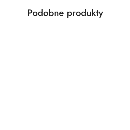
Produkty
Podobne produkty
o
statusie: