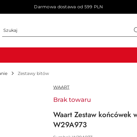
Darmowa dostawa od 599 PLN
anie
Zestawy bitów
NAZWA
WAART
PRODUCENTA:
Brak towaru
Waart Zestaw końcówek w
W29A973