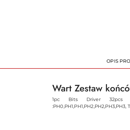
OPIS PR
Wart Zestaw końc
1pc Bits Driver 32pcs B
:PH0,PH1,PH1,PH2,PH2,PH3,PH3, Tor