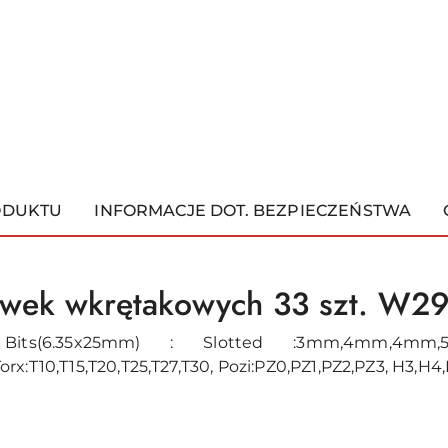
ODUKTU
INFORMACJE DOT. BEZPIECZEŃSTWA
ówek wkrętakowych 33 szt. W2
its(6.35x25mm) : Slotted :3mm,4mm,4mm,5
x:T10,T15,T20,T25,T27,T30, Pozi:PZ0,PZ1,PZ2,PZ3, H3,H4,