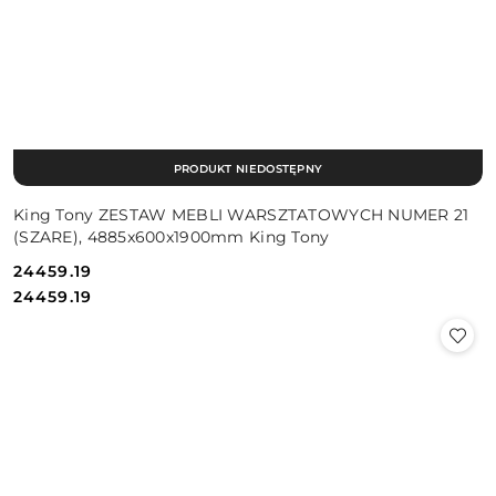
PRODUKT NIEDOSTĘPNY
King Tony ZESTAW MEBLI WARSZTATOWYCH NUMER 21
(SZARE), 4885x600x1900mm King Tony
24459.19
Cena:
Cena:
24459.19