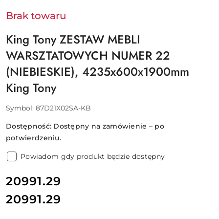
Brak towaru
King Tony ZESTAW MEBLI
WARSZTATOWYCH NUMER 22
(NIEBIESKIE), 4235x600x1900mm
King Tony
Symbol:
87D21X02SA-KB
Dostępność:
Dostępny na zamówienie – po
potwierdzeniu.
Powiadom gdy produkt będzie dostępny
cena:
20991.29
20991.29
Cena: