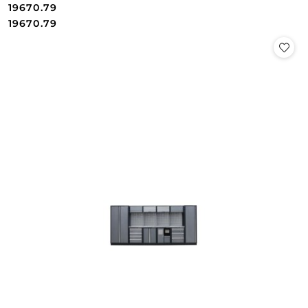
19670.79
Cena:
Cena:
19670.79