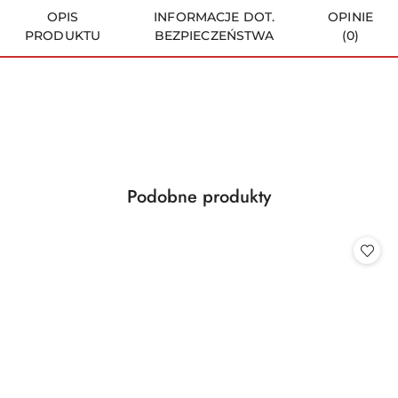
OPIS
INFORMACJE DOT.
OPINIE
PRODUKTU
BEZPIECZEŃSTWA
(0)
Produkty
Podobne produkty
Pomiń karuzelę produktów
o
statusie: