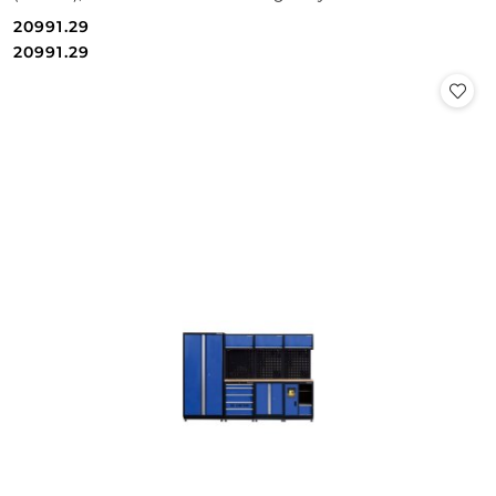
20991.29
Cena:
Cena:
20991.29