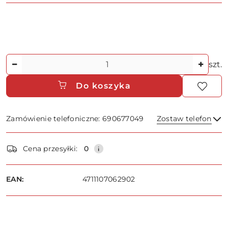
Ilość
szt.
Do koszyka
Zamówienie telefoniczne: 690677049
Zostaw telefon
Dostępność
Cena przesyłki:
0
i
dostawa
Wyślij
EAN:
4711107062902