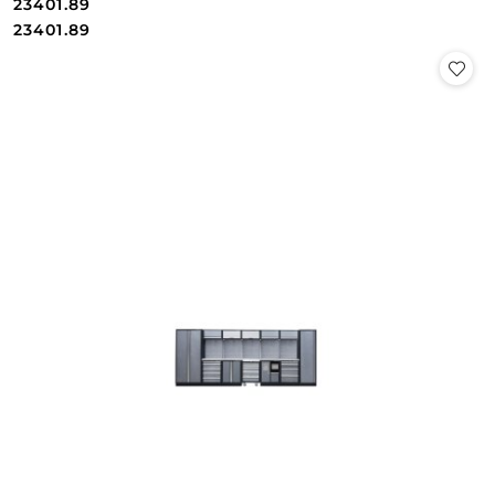
23401.89
Cena:
Cena:
23401.89