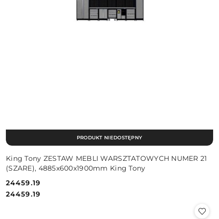
PRODUKT NIEDOSTĘPNY
King Tony ZESTAW MEBLI WARSZTATOWYCH NUMER 21
(SZARE), 4885x600x1900mm King Tony
24459.19
Cena:
Cena:
24459.19