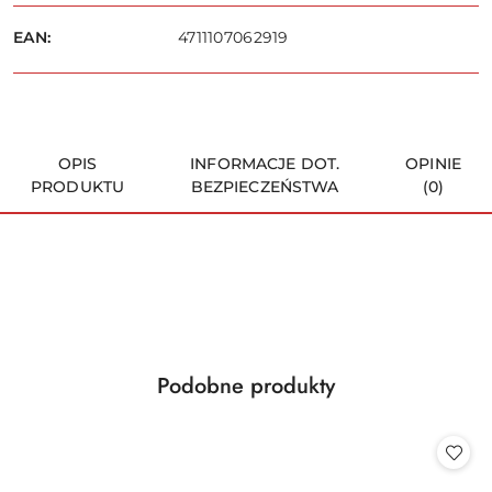
dostawa
Wyślij
EAN:
4711107062919
OPIS
INFORMACJE DOT.
OPINIE
PRODUKTU
BEZPIECZEŃSTWA
(0)
Produkty
Podobne produkty
Pomiń karuzelę produktów
o
statusie: