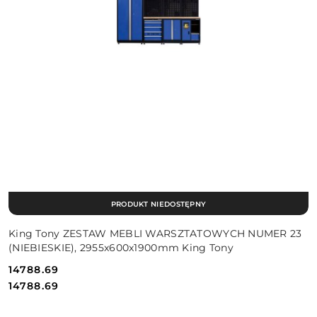
PRODUKT NIEDOSTĘPNY
King Tony ZESTAW MEBLI WARSZTATOWYCH NUMER 23
(NIEBIESKIE), 2955x600x1900mm King Tony
14788.69
Cena:
Cena:
14788.69