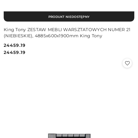
PRODUKT NIEDOSTĘPNY
King Tony ZESTAW MEBLI WARSZTATOWYCH NUMER 21
(NIEBIESKIE), 4885x600x1900mm King Tony
24459.19
Cena:
Cena:
24459.19