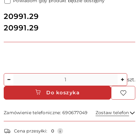
Powiadom gdy produkt będzie dostępny
cena:
20991.29
20991.29
Cena:
Ilość
szt.
Do koszyka
Zamówienie telefoniczne: 690677049
Zostaw telefon
Dostępność
Cena przesyłki:
0
i