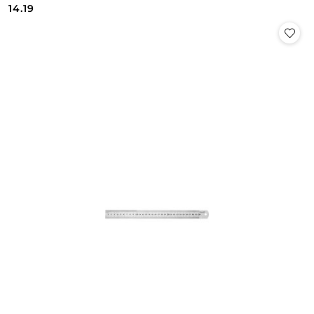
Cena:
Cena:
14.19