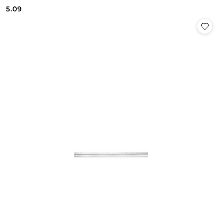
Cena:
Cena:
5.09