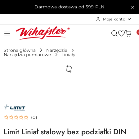
Przejdź do treści głównej
Przejdź do wyszukiwarki
Przejdź do moje konto
Przejdź do menu głównego
Przejdź do opisu produktu
Przejdź do stopki
Darmowa dostawa od 599 PLN
Moje konto
Strona główna
Narzędzia
Narzędzia pomiarowe
Liniały
NAZWA
PRODUCENTA:
LIMIT
(0)
Limit Liniał stalowy bez podziałki DIN