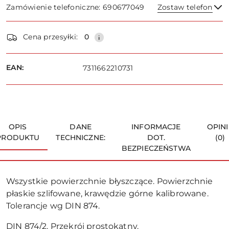
Zamówienie telefoniczne: 690677049
Zostaw telefon
Dostępność
Cena przesyłki:
0
i
dostawa
Wyślij
EAN:
7311662210731
OPIS
DANE
INFORMACJE
OPINI
PRODUKTU
TECHNICZNE:
DOT.
(0)
BEZPIECZEŃSTWA
Wszystkie powierzchnie błyszczące. Powierzchnie
płaskie szlifowane, krawędzie górne kalibrowane.
Tolerancje wg DIN 874.
DIN 874/2. Przekrój prostokątny.