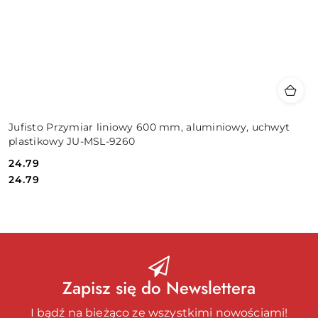
Jufisto Przymiar liniowy 600 mm, aluminiowy, uchwyt
plastikowy JU-MSL-9260
24.79
Cena:
Cena:
24.79
Zapisz się do Newslettera
I bądź na bieżąco ze wszystkimi nowościami!