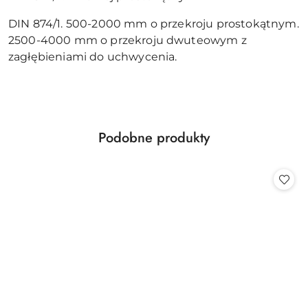
DIN 874/1. 500-2000 mm o przekroju prostokątnym.
2500-4000 mm o przekroju dwuteowym z
zagłębieniami do uchwycenia.
Produkty
Podobne produkty
Pomiń karuzelę produktów
o
statusie: