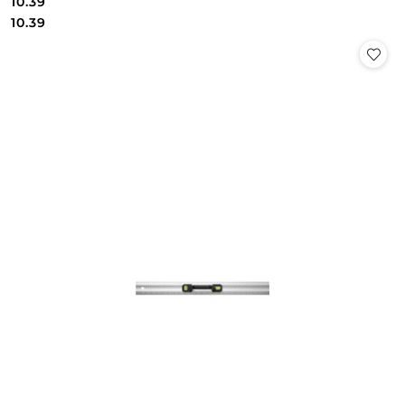
10.39
Cena:
Cena:
10.39