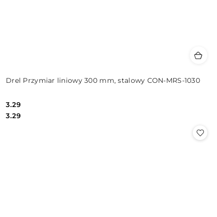
Drel Przymiar liniowy 300 mm, stalowy CON-MRS-1030
3.29
Cena:
Cena:
3.29