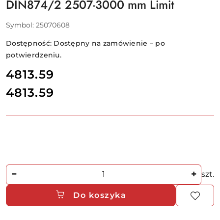
DIN874/2 2507-3000 mm Limit
Symbol:
25070608
Dostępność:
Dostępny na zamówienie – po
potwierdzeniu.
cena:
4813.59
4813.59
Cena:
Ilość
szt.
Do koszyka