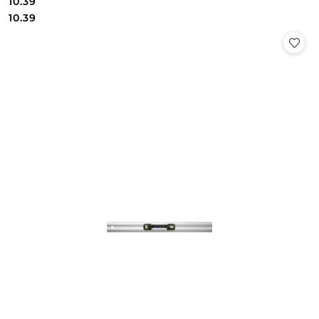
10.39
Cena:
Cena:
10.39