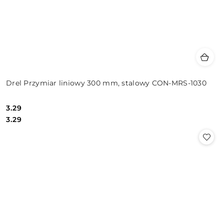
Drel Przymiar liniowy 300 mm, stalowy CON-MRS-1030
3.29
Cena:
Cena:
3.29