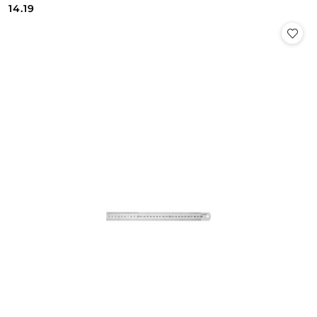
Cena:
Cena:
14.19