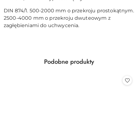
DIN 874/1. 500-2000 mm o przekroju prostokątnym.
2500-4000 mm o przekroju dwuteowym z
zagłębieniami do uchwycenia.
Produkty
Podobne produkty
Pomiń karuzelę produktów
o
statusie: