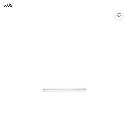
Cena:
Cena:
5.09