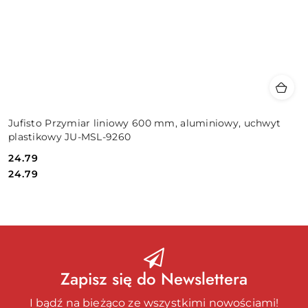
Jufisto Przymiar liniowy 600 mm, aluminiowy, uchwyt
plastikowy JU-MSL-9260
24.79
Cena:
Cena:
24.79
Zapisz się do Newslettera
I bądź na bieżąco ze wszystkimi nowościami!