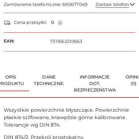
Zamówienie telefoniczne: 690677049
Zostaw telefon
Dostępność
Cena przesyłki:
0
i
dostawa
Wyślij
EAN:
7311662210663
OPIS
DANE
INFORMACJE
OPINI
PRODUKTU
TECHNICZNE:
DOT.
(0)
BEZPIECZEŃSTWA
Wszystkie powierzchnie błyszczące. Powierzchnie
płaskie szlifowane, krawędzie górne kalibrowane.
Tolerancje wg DIN 874.
DIN 874/2. Przekrój prostokątny.