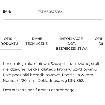
EAN:
7311660575054
OPIS
DANE
INFORMACJE
OPINI
PRODUKTU
TECHNICZNE:
DOT.
(0)
BEZPIECZEŃSTWA
Konstrukcja aluminiowa. Szczęki z hartowanej stali
nierdzewnej. Lekka, dlatego łatwa w użytkowaniu.
Pole podziałki bezodblaskowe. Podziałka w mm.
Noniusz 1/20 mm. Dokładność wg DIN 862.
Dostarczana bez futerału ochronnego.