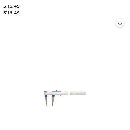
5116.49
Cena:
Cena:
5116.49