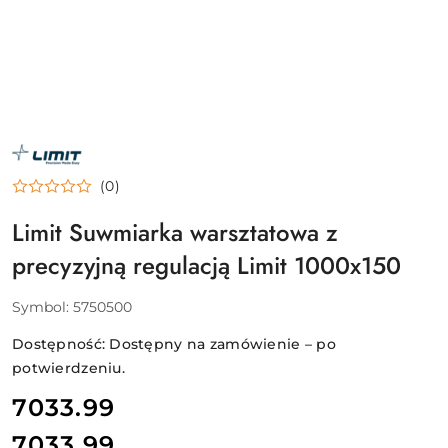
NAZWA
PRODUCENTA:
LIMIT
(0)
Limit Suwmiarka warsztatowa z
precyzyjną regulacją Limit 1000x150
Symbol:
5750500
Dostępność:
Dostępny na zamówienie – po
potwierdzeniu.
cena:
7033.99
7033.99
Cena: