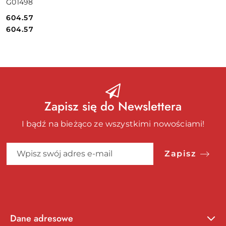
G01498
604.57
Cena:
Cena:
604.57
Zapisz się do Newslettera
I bądź na bieżąco ze wszystkimi nowościami!
Zapisz
Dane adresowe