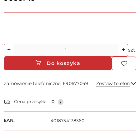
Ilość
szt.
Do koszyka
Zamówienie telefoniczne: 690677049
Zostaw telefon
Dostępność
Cena przesyłki:
0
i
dostawa
Wyślij
EAN:
4018754178360