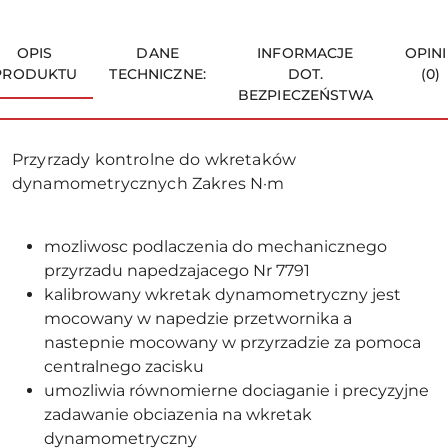
OPIS
DANE
INFORMACJE
OPINI
PRODUKTU
TECHNICZNE:
DOT.
(0)
BEZPIECZEŃSTWA
Przyrzady kontrolne do wkretaków
dynamometrycznych Zakres N·m
mozliwosc podlaczenia do mechanicznego
przyrzadu napedzajacego Nr 7791
kalibrowany wkretak dynamometryczny jest
mocowany w napedzie przetwornika a
nastepnie mocowany w przyrzadzie za pomoca
centralnego zacisku
umozliwia równomierne dociaganie i precyzyjne
zadawanie obciazenia na wkretak
dynamometryczny