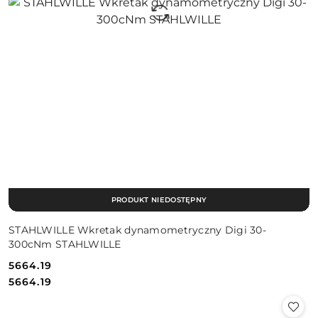
PRODUKT NIEDOSTĘPNY
STAHLWILLE Wkretak dynamometryczny Digi 30-
300cNm STAHLWILLE
5664.19
Cena:
Cena:
5664.19