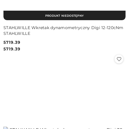
PRODUKT NIEDOSTĘPNY
STAHLWILLE Wkretak dynamometryczny Digi 12-120cNm
STAHLWILLE
5719.39
Cena:
Cena:
5719.39