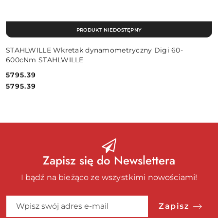
PRODUKT NIEDOSTĘPNY
STAHLWILLE Wkretak dynamometryczny Digi 60-
600cNm STAHLWILLE
5795.39
Cena:
Cena:
5795.39
Zapisz się do Newslettera
I bądź na bieżąco ze wszystkimi nowościami!
Zapisz