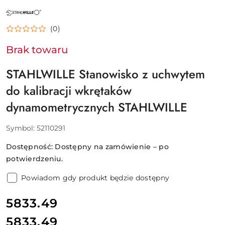
NAZWA
PRODUCENTA:
STAHLWILLE
(0)
Brak towaru
STAHLWILLE Stanowisko z uchwytem
do kalibracji wkrętaków
dynamometrycznych STAHLWILLE
Symbol:
52110291
Dostępność:
Dostępny na zamówienie – po
potwierdzeniu.
Powiadom gdy produkt będzie dostępny
cena:
5833.49
5833.49
Cena: