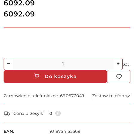
cena:
6092.09
6092.09
Cena:
Ilość
szt.
Do koszyka
Zamówienie telefoniczne: 690677049
Zostaw telefon
Dostępność
Cena przesyłki:
0
i
dostawa
Wyślij
EAN:
4018754155569