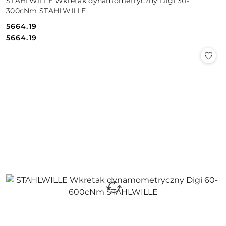
STAHLWILLE Wkretak dynamometryczny Digi 30-
300cNm STAHLWILLE
5664.19
Cena:
Cena:
5664.19