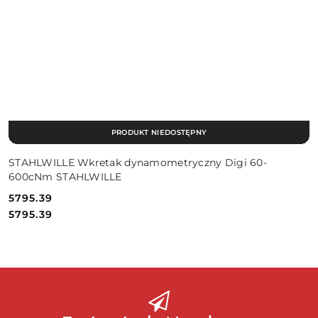
PRODUKT NIEDOSTĘPNY
STAHLWILLE Wkretak dynamometryczny Digi 60-
600cNm STAHLWILLE
5795.39
Cena:
Cena:
5795.39