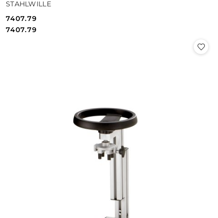
STAHLWILLE
7407.79
Cena:
Cena:
7407.79