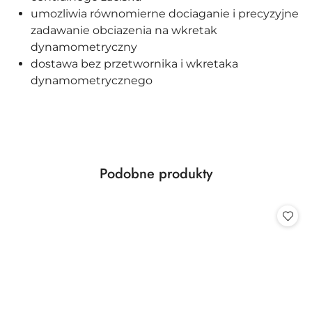
umozliwia równomierne dociaganie i precyzyjne
zadawanie obciazenia na wkretak
dynamometryczny
dostawa bez przetwornika i wkretaka
dynamometrycznego
Produkty
Podobne produkty
Pomiń karuzelę produktów
o
statusie: