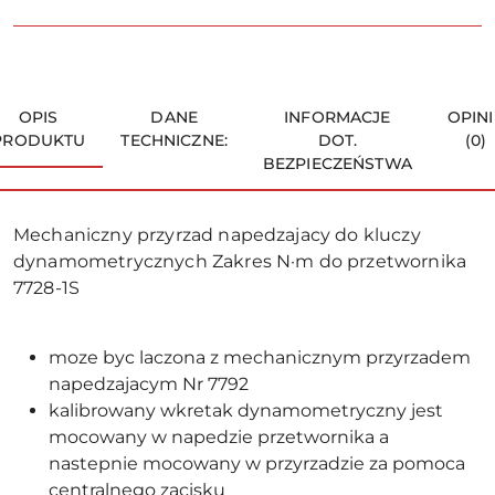
OPIS
DANE
INFORMACJE
OPINI
PRODUKTU
TECHNICZNE:
DOT.
(0)
BEZPIECZEŃSTWA
Mechaniczny przyrzad napedzajacy do kluczy
dynamometrycznych Zakres N·m do przetwornika
7728-1S
moze byc laczona z mechanicznym przyrzadem
napedzajacym Nr 7792
kalibrowany wkretak dynamometryczny jest
mocowany w napedzie przetwornika a
nastepnie mocowany w przyrzadzie za pomoca
centralnego zacisku