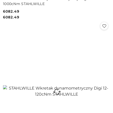
1000cNm STAHLWILLE
6082.49
Cena:
Cena:
6082.49