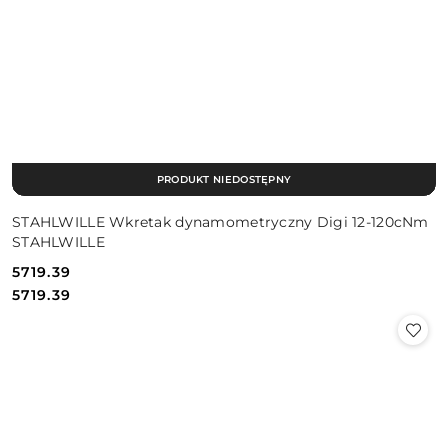
PRODUKT NIEDOSTĘPNY
STAHLWILLE Wkretak dynamometryczny Digi 12-120cNm
STAHLWILLE
5719.39
Cena:
Cena:
5719.39