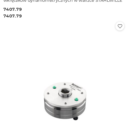
wkrętaków dynamometrycznych w walizce STAHLWILLE
7407.79
Cena:
Cena:
7407.79