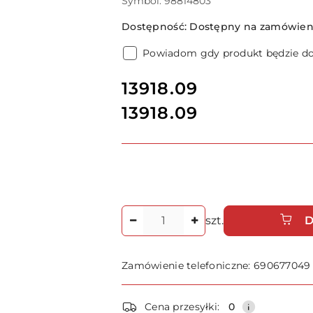
Symbol:
98814803
Dostępność:
Dostępny na zamówieni
Powiadom gdy produkt będzie d
cena:
13918.09
13918.09
Cena:
Ilość
szt.
D
Zamówienie telefoniczne: 690677049
Dostępność
Cena przesyłki:
0