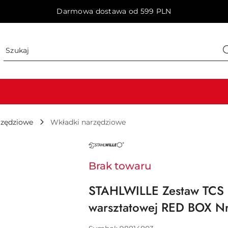
Darmowa dostawa od 599 PLN
rzędziowe
Wkładki narzędziowe
NAZWA
PRODUCENTA:
STAHLWILLE
Brak towaru
STAHLWILLE Zestaw TCS 1
warsztatowej RED BOX N