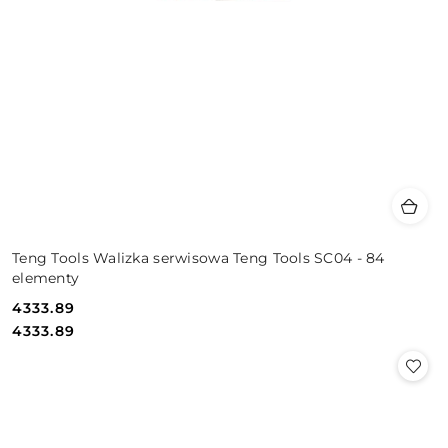
Teng Tools Walizka serwisowa Teng Tools SC04 - 84
elementy
4333.89
Cena:
Cena:
4333.89