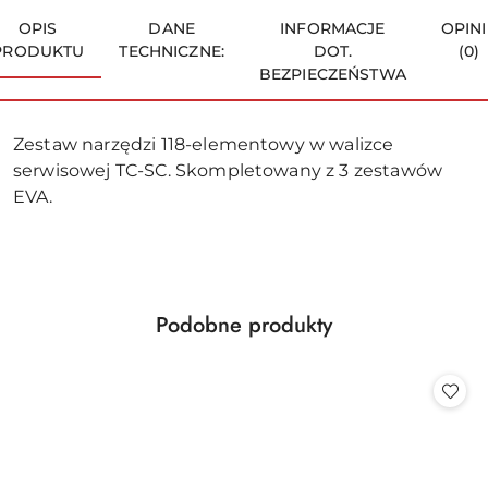
OPIS
DANE
INFORMACJE
OPINI
PRODUKTU
TECHNICZNE:
DOT.
(0)
BEZPIECZEŃSTWA
Zestaw narzędzi 118-elementowy w walizce
serwisowej TC-SC. Skompletowany z 3 zestawów
EVA.
Produkty
Podobne produkty
Pomiń karuzelę produktów
o
statusie: