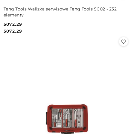
Teng Tools Walizka serwisowa Teng Tools SC02 - 232
elementy
5072.29
Cena:
Cena:
5072.29