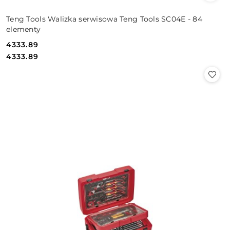
Teng Tools Walizka serwisowa Teng Tools SC04E - 84
elementy
4333.89
Cena:
Cena:
4333.89