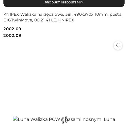
PRODUKT NIEDOSTĘPNY
KNIPEX Walizka narzędziowa, 38l, 490x370x110mm, pusta,
BIGTwinMove, 00 21 41 LE, KNIPEX
2002.09
Cena:
Cena:
2002.09