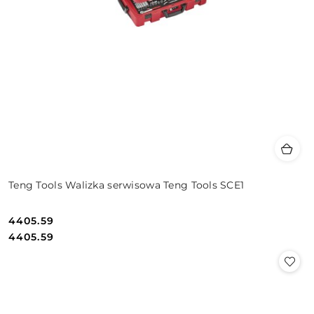
Teng Tools Walizka serwisowa Teng Tools SCE1
4405.59
Cena:
Cena:
4405.59