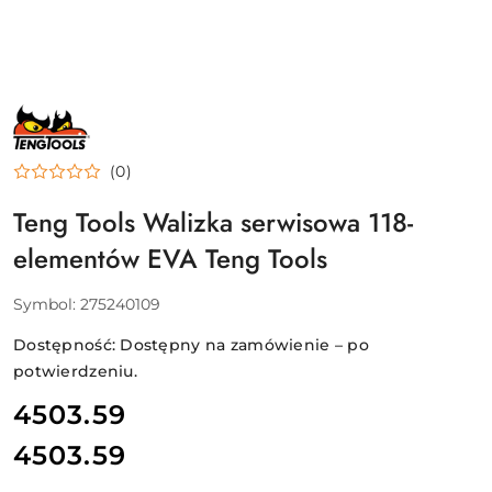
NAZWA
PRODUCENTA:
TENG
TOOLS
(0)
Teng Tools Walizka serwisowa 118-
elementów EVA Teng Tools
Symbol:
275240109
Dostępność:
Dostępny na zamówienie – po
potwierdzeniu.
cena:
4503.59
4503.59
Cena: