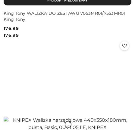
PRODUKT NIEDOSTĘPNY
King Tony WALIZKA DO ZESTAWU 7053MR01/7553MR01
King Tony
176.99
Cena:
Cena:
176.99