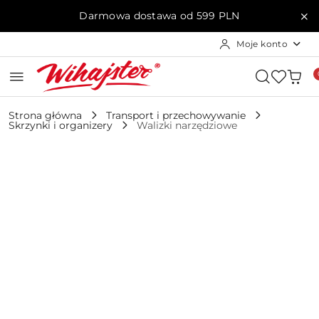
Przejdź do treści głównej
Przejdź do wyszukiwarki
Przejdź do moje konto
Przejdź do menu głównego
Przejdź do opisu produktu
Przejdź do stopki
Darmowa dostawa od 599 PLN
Moje konto
Strona główna
Transport i przechowywanie
Skrzynki i organizery
Walizki narzędziowe