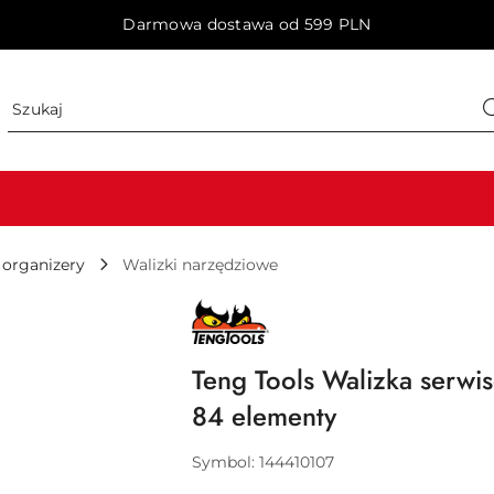
Darmowa dostawa od 599 PLN
i organizery
Walizki narzędziowe
NAZWA
PRODUCENTA:
TENG
TOOLS
Teng Tools Walizka serwi
84 elementy
Symbol:
144410107