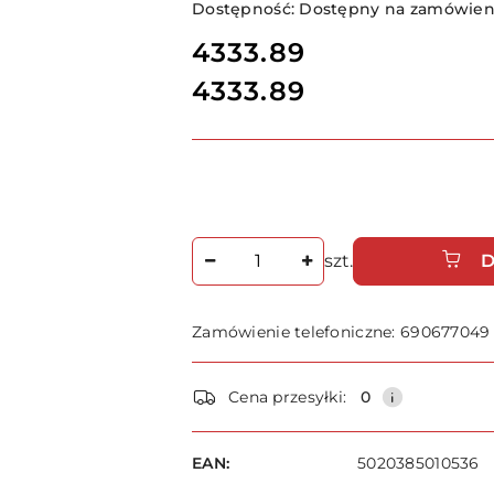
Dostępność:
Dostępny na zamówieni
cena:
4333.89
4333.89
Cena:
Ilość
szt.
D
Zamówienie telefoniczne: 690677049
Dostępność
Cena przesyłki:
0
i
dostawa
EAN:
5020385010536