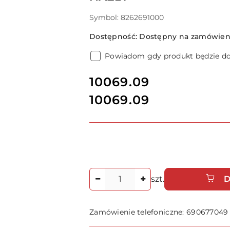
Symbol:
8262691000
Dostępność:
Dostępny na zamówieni
Powiadom gdy produkt będzie d
cena:
10069.09
10069.09
Cena:
Ilość
szt.
D
Zamówienie telefoniczne: 690677049