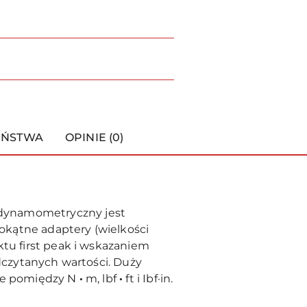
EŃSTWA
OPINIE (0)
 dynamometryczny jest
okątne adaptery (wielkości
ktu first peak i wskazaniem
odczytanych wartości. Duży
nie pomiędzy N
·
m, lbf
·
ft i Ibf·in.