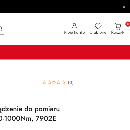
0
Moje konto
Ulubione
Koszyk
(0)
ądzenie do pomiaru
0-1000Nm, 7902E