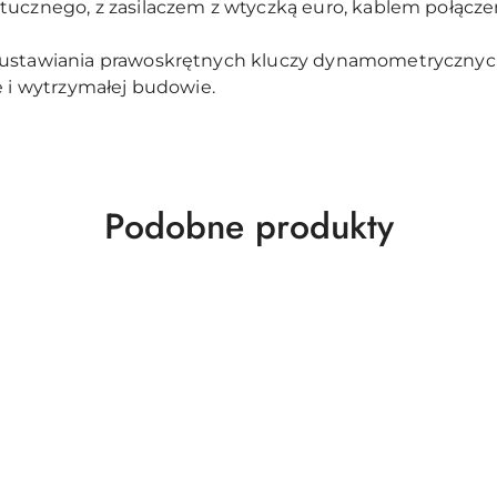
tucznego, z zasilaczem z wtyczką euro, kablem połącz
 ustawiania prawoskrętnych kluczy dynamometrycznych
e i wytrzymałej budowie.
Produkty
Podobne produkty
o
statusie: