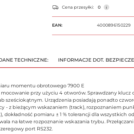
Dostępność
Cena przesyłki:
0
i
dostawa
EAN:
4000896150229
DANE TECHNICZNE:
INFORMACJE DOT. BEZPIECZ
omiaru momentu obrotowego 7900 E
 mocowanie przy użyciu 4 otworów. Sprawdzany klucz
b sześciokątnym. Urządzenia posiadają ponadto czwor
acy - z bieżącym wskazaniem (track), rozpoznaniem pun
), dokładność pomiaru ± 1 % tolerancji dla wszystkich 
wala na łatwe rozpoznanie wskazania trybu. Przełącza
zeregowy port RS232.