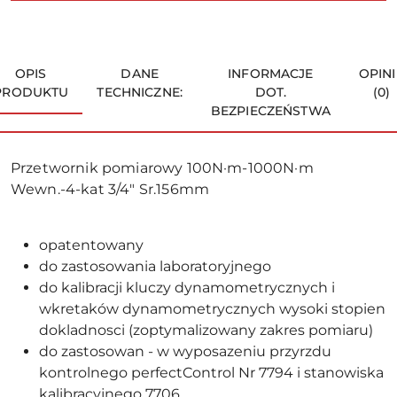
OPIS
DANE
INFORMACJE
OPINI
PRODUKTU
TECHNICZNE:
DOT.
(0)
BEZPIECZEŃSTWA
Przetwornik pomiarowy 100N·m-1000N·m
Wewn.-4-kat 3/4" Sr.156mm
opatentowany
do zastosowania laboratoryjnego
do kalibracji kluczy dynamometrycznych i
wkretaków dynamometrycznych wysoki stopien
dokladnosci (zoptymalizowany zakres pomiaru)
do zastosowan - w wyposazeniu przyrzdu
kontrolnego perfectControl Nr 7794 i stanowiska
kalibracyjnego 7706