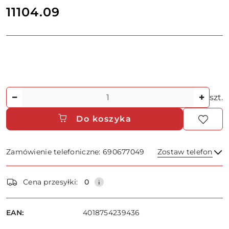
11104.09
Cena:
Ilość
szt.
Do koszyka
Zamówienie telefoniczne: 690677049
Zostaw telefon
Dostępność
Cena przesyłki:
0
i
dostawa
Wyślij
EAN:
4018754239436