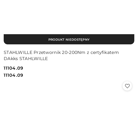
PRODUKT NIEDOSTĘPNY
STAHLWILLE Przetwornik 20-200Nm z certyfikatem
DAkks STAHLWILLE
11104.09
Cena:
Cena:
11104.09