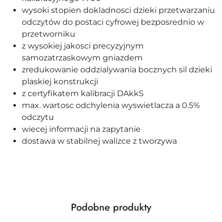
wysoki stopien dokladnosci dzieki przetwarzaniu
odczytów do postaci cyfrowej bezposrednio w
przetworniku
z wysokiej jakosci precyzyjnym
samozatrzaskowym gniazdem
zredukowanie oddzialywania bocznych sil dzieki
plaskiej konstrukcji
z certyfikatem kalibracji DAkkS
max. wartosc odchylenia wyswietlacza a 0.5%
odczytu
wiecej informacji na zapytanie
dostawa w stabilnej walizce z tworzywa
Produkty
Podobne produkty
Pomiń karuzelę produktów
o