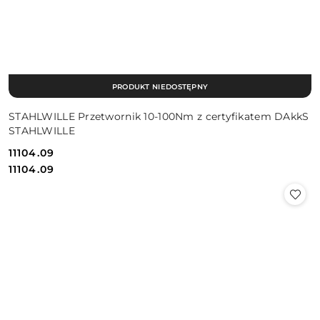
PRODUKT NIEDOSTĘPNY
STAHLWILLE Przetwornik 10-100Nm z certyfikatem DAkkS
STAHLWILLE
11104.09
Cena:
Cena:
11104.09