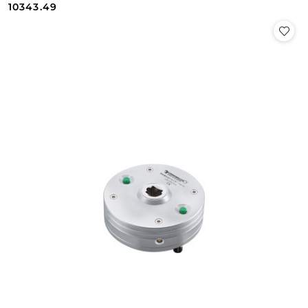
Cena:
Cena:
10343.49