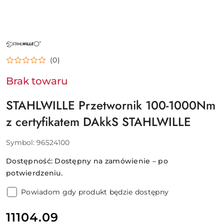
NAZWA
PRODUCENTA:
STAHLWILLE
(0)
Brak towaru
STAHLWILLE Przetwornik 100-1000Nm
z certyfikatem DAkkS STAHLWILLE
Symbol:
96524100
Dostępność:
Dostępny na zamówienie – po
potwierdzeniu.
Powiadom gdy produkt będzie dostępny
cena:
11104.09