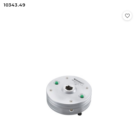
Cena:
Cena:
10343.49