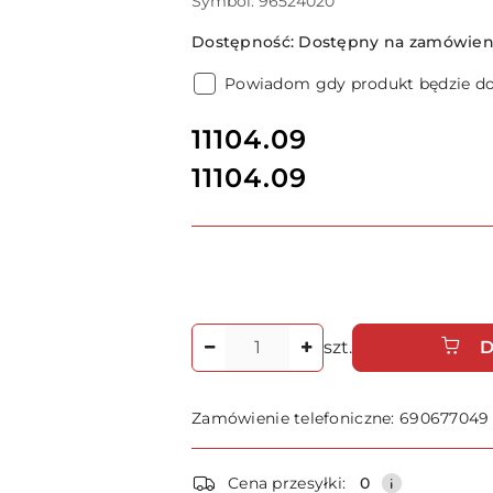
Symbol:
96524020
Dostępność:
Dostępny na zamówieni
Powiadom gdy produkt będzie d
cena:
11104.09
11104.09
Cena:
Ilość
szt.
D
Zamówienie telefoniczne: 690677049
Dostępność
Cena przesyłki:
0