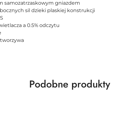
jnym samozatrzaskowym gniazdem
cznych sil dzieki plaskiej konstrukcji
kS
ietlacza a 0.5% odczytu
e
z tworzywa
Produkty
Podobne produkty
o
statusie: