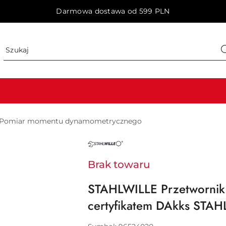
Darmowa dostawa od 599 PLN
Pomiar momentu dynamometrycznego
NAZWA
PRODUCENTA:
STAHLWILLE
Brak towaru
STAHLWILLE Przetworni
certyfikatem DAkks STA