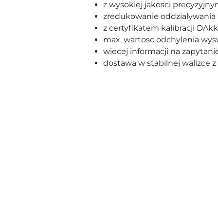
z wysokiej jakosci precyzy
zredukowanie oddzialywania bo
z certyfikatem kalibracji DAk
max. wartosc odchylenia wysw
wiecej informacji na zapytani
dostawa w stabilnej walizce 
Pomiń karuzelę produktów