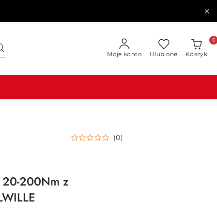
0
Moje konto
Ulubione
Koszyk
(0)
k 20-200Nm z
HLWILLE