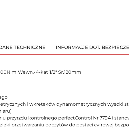
DANE TECHNICZNE:
INFORMACJE DOT. BEZPIECZ
00N·m Wewn.-4-kat 1/2" Sr.120mm
nego
metrycznych i wkretaków dynamometrycznych wysoki st
iaru)
u przyrzdu kontrolnego perfectControl Nr 7794 i stano
zieki przetwarzaniu odczytów do postaci cyfrowej bezp