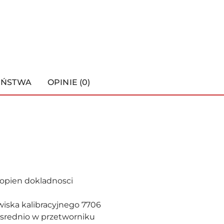
EŃSTWA
OPINIE (0)
opien dokladnosci
wiska kalibracyjnego 7706
osrednio w przetworniku