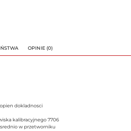
EŃSTWA
OPINIE (0)
opien dokladnosci
wiska kalibracyjnego 7706
osrednio w przetworniku