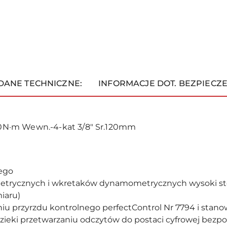
DANE TECHNICZNE:
INFORMACJE DOT. BEZPIECZ
0N·m Wewn.-4-kat 3/8" Sr.120mm
nego
metrycznych i wkretaków dynamometrycznych wysoki st
iaru)
u przyrzdu kontrolnego perfectControl Nr 7794 i stano
zieki przetwarzaniu odczytów do postaci cyfrowej bezp