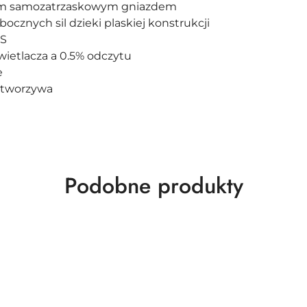
jnym samozatrzaskowym gniazdem
cznych sil dzieki plaskiej konstrukcji
kS
ietlacza a 0.5% odczytu
e
z tworzywa
Produkty
Podobne produkty
o
statusie: