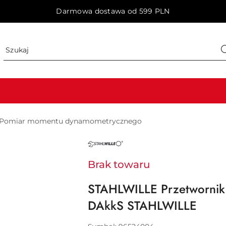
Darmowa dostawa od 599 PLN
Pomiar momentu dynamometrycznego
NAZWA
PRODUCENTA:
STAHLWILLE
Brak towaru
STAHLWILLE Przetwornik 
DAkkS STAHLWILLE