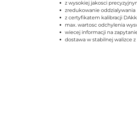
z wysokiej jakosci precyzy
zredukowanie oddzialywania bo
z certyfikatem kalibracji DAk
max. wartosc odchylenia wysw
wiecej informacji na zapytani
dostawa w stabilnej walizce 
Pomiń karuzelę produktów