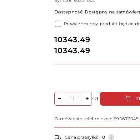
Symbol:
96524002
Dostępność:
Dostępny na zamówieni
Powiadom gdy produkt będzie d
cena:
10343.49
10343.49
Cena:
Ilość
szt.
D
Zamówienie telefoniczne: 690677049
Dostępność
Cena przesyłki:
0