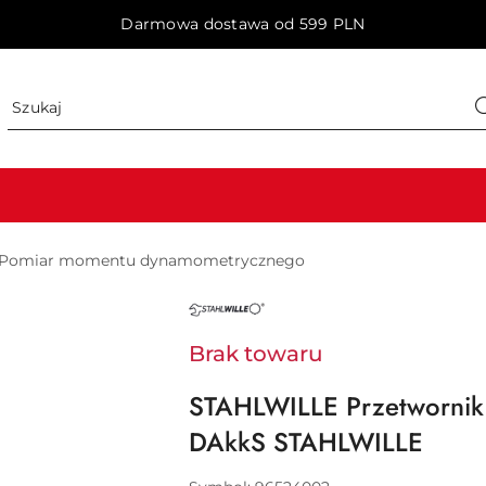
Darmowa dostawa od 599 PLN
Pomiar momentu dynamometrycznego
NAZWA
PRODUCENTA:
STAHLWILLE
Brak towaru
STAHLWILLE Przetwornik 
DAkkS STAHLWILLE