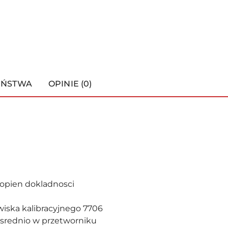
EŃSTWA
OPINIE (0)
opien dokladnosci
wiska kalibracyjnego 7706
osrednio w przetworniku