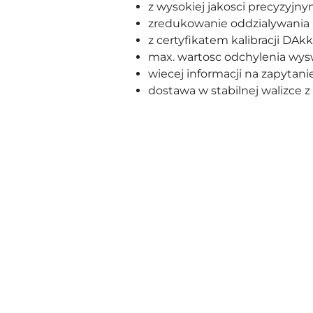
z wysokiej jakosci precyzy
zredukowanie oddzialywania bo
z certyfikatem kalibracji DAk
max. wartosc odchylenia wysw
wiecej informacji na zapytani
dostawa w stabilnej walizce 
Pomiń karuzelę produktów