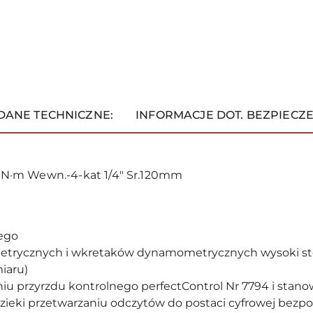
DANE TECHNICZNE:
INFORMACJE DOT. BEZPIECZ
N·m Wewn.-4-kat 1/4" Sr.120mm
nego
metrycznych i wkretaków dynamometrycznych wysoki st
iaru)
u przyrzdu kontrolnego perfectControl Nr 7794 i stano
zieki przetwarzaniu odczytów do postaci cyfrowej bezp