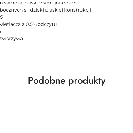
jnym samozatrzaskowym gniazdem
cznych sil dzieki plaskiej konstrukcji
kS
ietlacza a 0.5% odczytu
e
z tworzywa
Produkty
Podobne produkty
o
statusie: