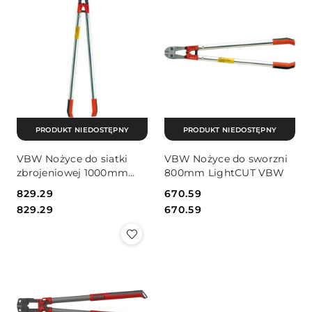
PRODUKT NIEDOSTĘPNY
PRODUKT NIEDOSTĘPNY
VBW Nożyce do siatki
VBW Nożyce do sworzni
zbrojeniowej 1000mm
800mm LightCUT VBW
LightCUT VBW
Cena:
829.29
Cena:
670.59
Cena:
Cena:
829.29
670.59