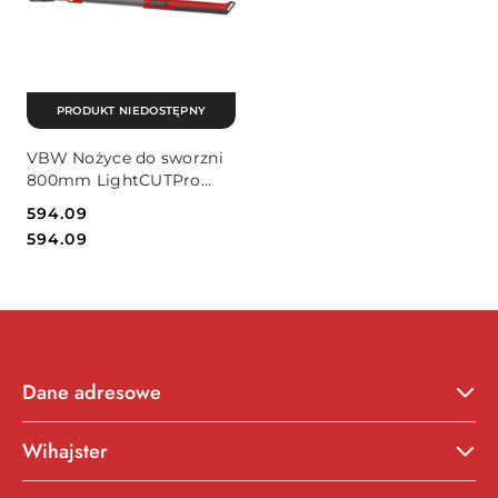
PRODUKT NIEDOSTĘPNY
VBW Nożyce do sworzni
800mm LightCUTPro
VBW
Cena:
594.09
Cena:
594.09
Dane adresowe
Wihajster